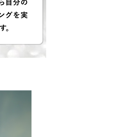
ら自分の
ングを実
す。