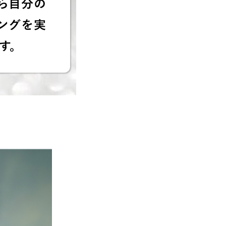
ら自分の
ングを実
す。