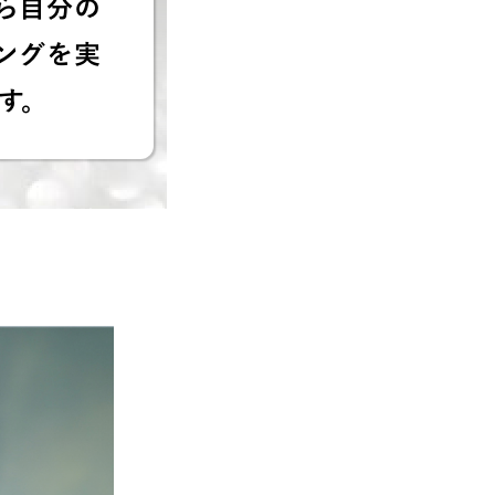
ら自分の
ングを実
す。