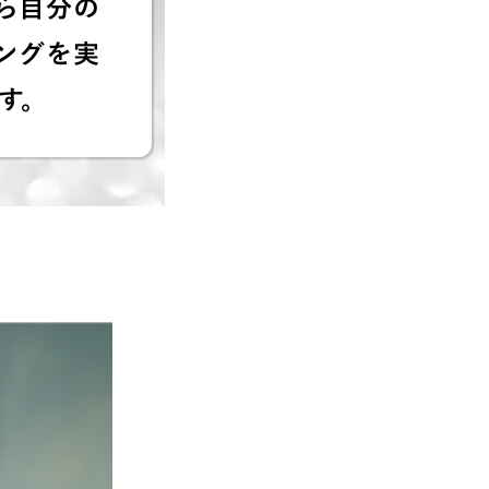
ら自分の
ングを実
す。