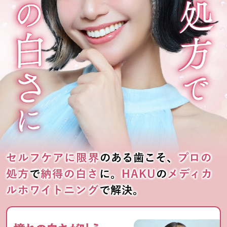
セルフケアに限界
のある歯こそ、
プロの
処方
で
納得の白さ
に。
HAKU
の
メディカ
ルホワイトニング
で解決。