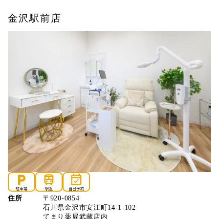
金沢駅前店
local_parking
train
event_available
駐車場
駅近
当日予約
住所
〒920-0854
石川県金沢市安江町14-1-102
てまり薬局武蔵店内