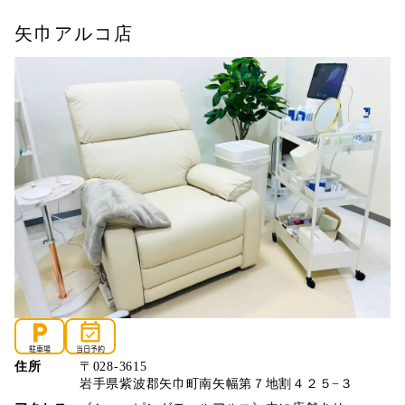
矢巾アルコ店
local_parking
event_available
駐車場
当日予約
住所
〒028-3615
岩手県紫波郡矢巾町南矢幅第７地割４２５−３