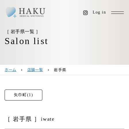
Log in
［ 岩手県一覧 ］
Salon list
ホーム
店舗一覧
岩手県
chevron_right
chevron_right
矢巾町(1)
［ 岩手県 ］
iwate