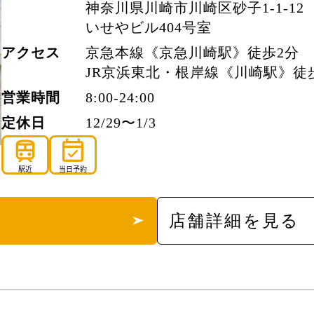
神奈川県川崎市川崎区砂子1-1-12
いせやビル404号室
アクセス
京急本線《京急川崎駅》徒歩2分
JR京浜東北・根岸線《川崎駅》徒
営業時間
8:00-24:00
定休日
12/29〜1/3
train
event_available
駅近
当日予約
店舗詳細を見る