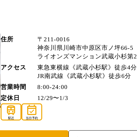
住所
〒211-0016
神奈川県川崎市中原区市ノ坪66-5
ライオンズマンション武蔵小杉第2 
アクセス
東急東横線《武蔵小杉駅》徒歩4
JR南武線《武蔵小杉駅》徒歩6分
営業時間
8:00-24:00
定休日
12/29〜1/3
train
event_available
駅近
当日予約