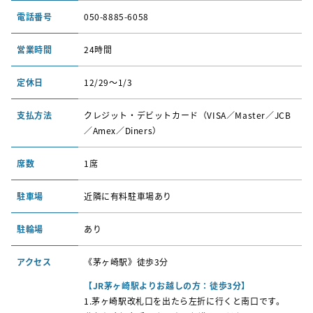
電話番号
050-8885-6058
営業時間
24時間
定休日
12/29〜1/3
支払方法
クレジット・デビットカード（VISA／Master／JCB
／Amex／Diners）
席数
1席
駐車場
近隣に有料駐車場あり
駐輪場
あり
アクセス
《茅ヶ崎駅》徒歩3分
【JR茅ヶ崎
駅
よりお越しの方：徒歩3
分】
1.
茅ヶ崎駅改札口を出たら左折に行くと南口です。