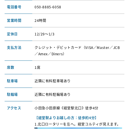
電話番号
050-8885-6058
営業時間
24時間
定休日
12/29〜1/3
支払方法
クレジット・デビットカード（VISA／Master／JCB
／Amex／Diners）
席数
1席
駐車場
近隣に有料駐車場あり
駐輪場
近隣に有料駐輪場あり
アクセス
小田急小田原線《経堂駅北口》徒歩4分
【経堂
駅
よりお越しの方：徒歩約4分】
1
.北口ロータリーを左へ。経堂コルティが見えます。