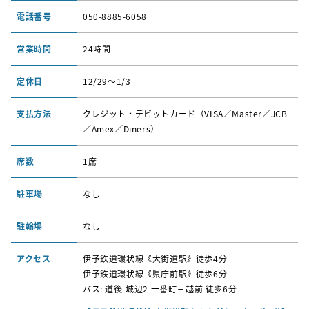
電話番号
050-8885-6058
営業時間
24時間
定休日
12/29〜1/3
支払方法
クレジット・デビットカード（VISA／Master／JCB
／Amex／Diners）
席数
1席
駐車場
なし
駐輪場
なし
アクセス
伊予鉄道環状線《大街道駅》徒歩4分
伊予鉄道環状線《県庁前駅》徒歩6分
バス: 道後-城辺2 一番町三越前 徒歩6分