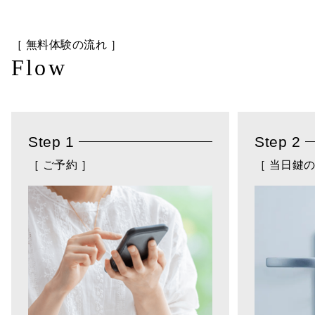
［ 無料体験の流れ ］
Flow
Step 1
Step 2
［ ご予約 ］
［ 当日鍵の