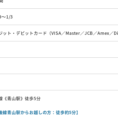
間
9〜1/3
ット・デビットカード（VISA／Master／JCB／Amex／Di
線《青山駅》徒歩5分
後線青山駅からお越しの方：徒歩約5分】