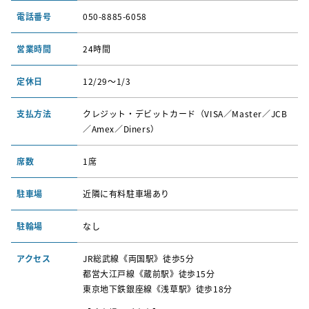
電話番号
050-8885-6058
営業時間
24時間
定休日
12/29〜1/3
支払方法
クレジット・デビットカード（VISA／Master／JCB
／Amex／Diners）
席数
1席
駐車場
近隣に有料駐車場あり
駐輪場
なし
アクセス
JR総武線《両国駅》徒歩5分
都営大江戸線《蔵前駅》徒歩15分
東京地下鉄銀座線《浅草駅》徒歩18分